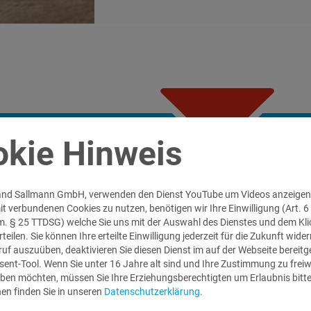
kie Hinweis
oland Sallmann GmbH, verwenden den Dienst YouTube um Videos anzeigen 
t verbundenen Cookies zu nutzen, benötigen wir Ihre Einwilligung (Art. 6 A
. § 25 TTDSG) welche Sie uns mit der Auswahl des Dienstes und dem Kli
teilen. Sie können Ihre erteilte Einwilligung jederzeit für die Zukunft wide
O DIENST eine Partnerschaft, die
ruf auszuüben, deaktivieren Sie diesen Dienst im auf der Webseite bereitg
t ist: ERFOLG
ent-Tool. Wenn Sie unter 16 Jahre alt sind und Ihre Zustimmung zu freiwi
ben möchten, müssen Sie Ihre Erziehungsberechtigten um Erlaubnis bitt
s Know-how sind wichtige Faktoren, um
en finden Sie in unseren
Datenschutzerklärung
.
tsfeld gegen Mitbewerber