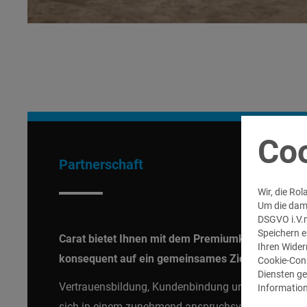
Coo
Partnerschaft
Wir, die R
Um die dami
DSGVO i.V.m
Speichern er
Carat bietet Ihnen mit dem Premiumkozept ad AUT
Ihren Wider
konsequent auf ein gemeinsames Ziel ausgerichte
Cookie-Cons
Diensten ge
Vertrauensbildung, Kundenbindung und technische
Information
sich in einem zunehmend anspruchsvollen Geschäf