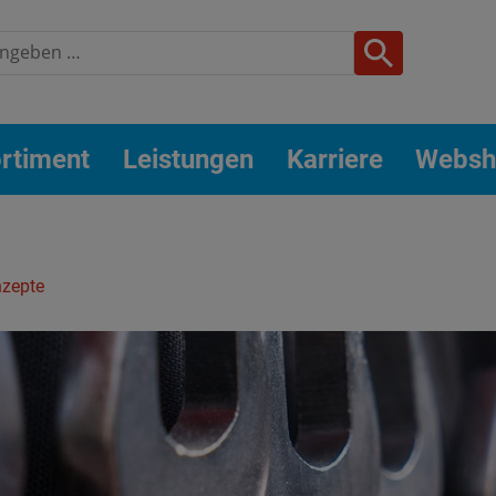
rtiment
Leistungen
Karriere
Websh
nzepte