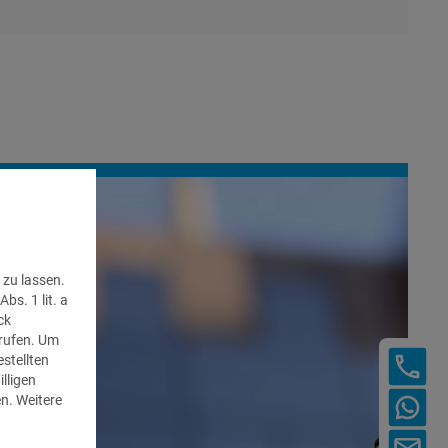
zu lassen.
bs. 1 lit. a
ck
rrufen. Um
estellten
lligen
en.
Weitere