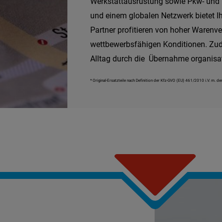
Werkstattausrüstung sowie Pkw- und N
und einem globalen Netzwerk bietet I
Partner profitieren von hoher Warenve
wettbewerbsfähigen Konditionen. Zud
Alltag durch die Übernahme organisa
* Original-Ersatzteile nach Definition der Kfz-GVO (EU) 461/2010 i.V. m. de